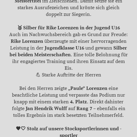
Meistertitel
im Zielschießen. Damit setzte sie ein
starkes Ausrufezeichen und krönte sich gleich
doppelt zur Siegerin.
🥈 Silber für Rike Lorenzen in der Jugend U16
Auch im Nachwuchsbereich gab es Grund zur Freude:
Rike Lorenzen
überzeugte mit einer hervorragenden
Leistung in der
Jugendklasse U16
und gewann
Silber
bei beiden Meisterschaften
. Eine tolle Belohnung für
ihr engagiertes Training und ihren Einsatz auf dem
Eis.
💪 Starke Auftritte der Herren
Bei den Herren zeigte
„Paule“ Lorenzen
eine
beachtliche Leistung und verpasste das Podium nur
knapp mit einem starken
4. Platz
. Direkt dahinter
folgte
Jan Hendrik Wulff
auf
Rang 7
– ebenfalls ein
tolles Ergebnis im stark besetzten Teilnehmerfeld.
🖤🤍 Stolz auf unsere Stocksportlerinnen und -
sportler